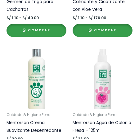
Germen de Trigo para
Calmante y Cicatrizante
Cachorros
con Aloe Vera
Rango
Rango
S/
1.10
-
S/
40.00
S/
1.10
-
S/
176.00
de
de
precios:
precios:
COMPRAR
COMPRAR
desde
desde
S/ 1.10
S/ 1.10
hasta
hasta
S/ 40.00
S/ 176.00
Cuidado & Higiene Perro
Cuidado & Higiene Perro
Menforsan Crema
Menforsan Agua de Colonia
Suavizante Desenredante
Fresa – 125ml
S/
30.00
S/
26.00