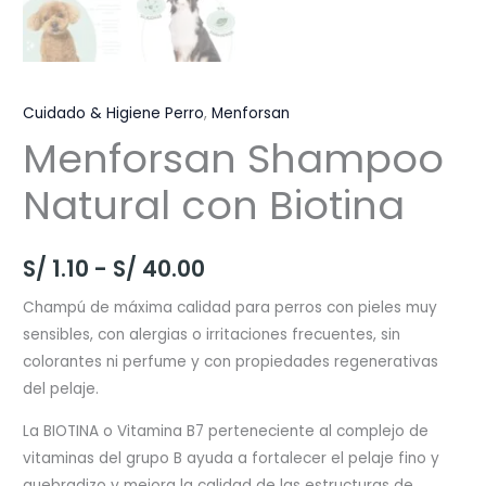
Cuidado & Higiene Perro
,
Menforsan
Menforsan Shampoo
Natural con Biotina
Rango
S/
1.10
-
S/
40.00
de
Champú de máxima calidad para perros con pieles muy
sensibles, con alergias o irritaciones frecuentes, sin
precios:
colorantes ni perfume y con propiedades regenerativas
desde
del pelaje.
S/ 1.10
La BIOTINA o Vitamina B7 perteneciente al complejo de
vitaminas del grupo B ayuda a fortalecer el pelaje fino y
hasta
quebradizo y mejora la calidad de las estructuras de