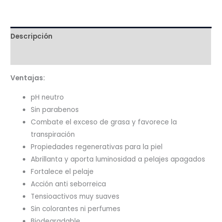
cantidad
Descripción
Valoraciones (0)
Ventajas:
pH neutro
Sin parabenos
Combate el exceso de grasa y favorece la
transpiración
Propiedades regenerativas para la piel
Abrillanta y aporta luminosidad a pelajes apagados
Fortalece el pelaje
Acción anti seborreica
Tensioactivos muy suaves
Sin colorantes ni perfumes
Biodegradable