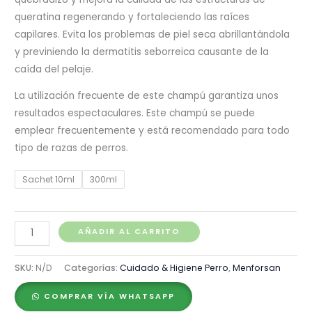
S/ 40.00
queratina regenerando y fortaleciendo las raíces
capilares. Evita los problemas de piel seca abrillantándola
y previniendo la dermatitis seborreica causante de la
caída del pelaje.
La utilización frecuente de este champú garantiza unos
resultados espectaculares. Este champú se puede
emplear frecuentemente y está recomendado para todo
tipo de razas de perros.
Sachet 10ml
300ml
Menforsan
AÑADIR AL CARRITO
Shampoo
Natural
SKU:
N/D
Categorías:
Cuidado & Higiene Perro
,
Menforsan
con
COMPRAR VÍA WHATSAPP
Biotina