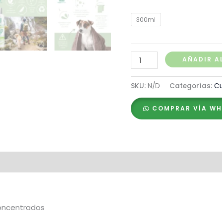
300ml
Menforsan
AÑADIR A
Shampoo
Ecológico
SKU:
N/D
Categorías:
Cu
Muy
COMPRAR VÍA W
Suave
cantidad
concentrados