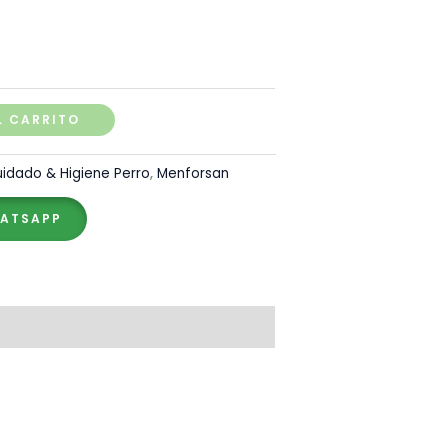
L CARRITO
idado & Higiene Perro
,
Menforsan
HATSAPP