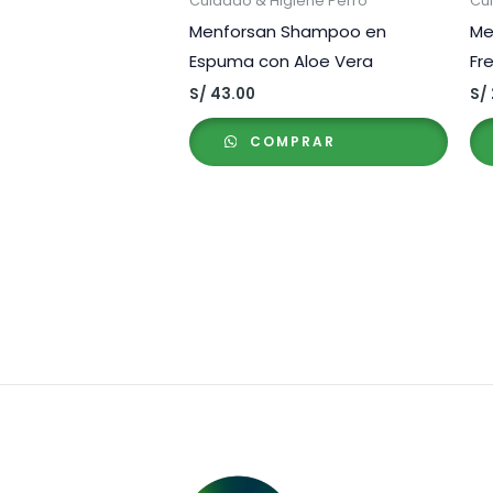
Cuidado & Higiene Perro
Cu
Menforsan Shampoo en
Me
Espuma con Aloe Vera
Fr
S/
43.00
S/
COMPRAR