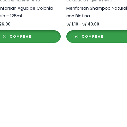
idado & Higiene Perro
Cuidado & Higiene Perro
nforsan Agua de Colonia
Menforsan Shampoo Natural
esh – 125ml
con Biotina
Rango
26.00
S/
1.10
-
S/
40.00
de
precios:
COMPRAR
COMPRAR
desde
S/ 1.10
hasta
S/ 40.00