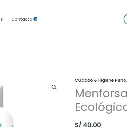
B
os
Contacto
d
p
Cuidado & Higiene Perro
Menfors
Ecológic
S/
40.00