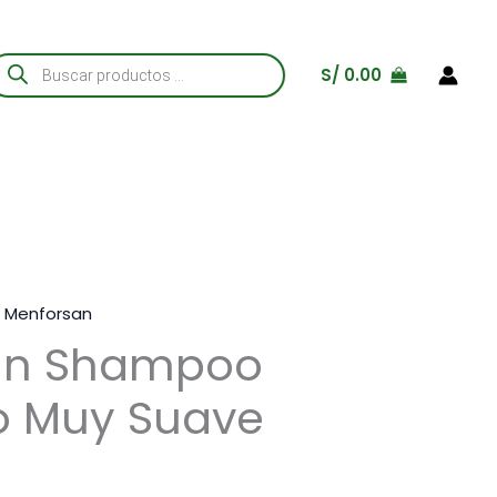
úsqueda
S/
0.00
e
roductos
,
Menforsan
an Shampoo
o Muy Suave