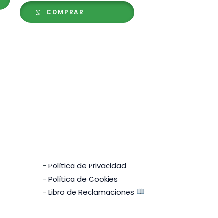
precios:
COMPRAR
desde
S/ 1.10
hasta
S/ 43.00
-
Política de Privacidad
-
Política de Cookies
-
Libro de Reclamaciones