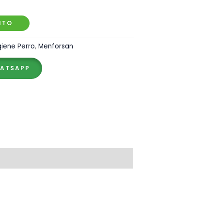
ITO
iene Perro
,
Menforsan
HATSAPP