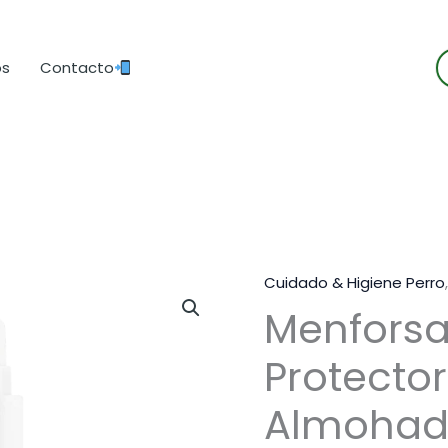
B
os
Contacto
d
p
Cuidado & Higiene Perro
Menforsa
Protecto
Almohadi