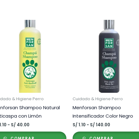
idado & Higiene Perro
Cuidado & Higiene Perro
nforsan Shampoo Natural
Menforsan Shampoo
ticaspa con Limón
Intensificador Color Negro
Rango
Rango
1.10
-
S/
40.00
S/
1.10
-
S/
140.00
de
de
precios:
precios:
COMPRAR
COMPRAR