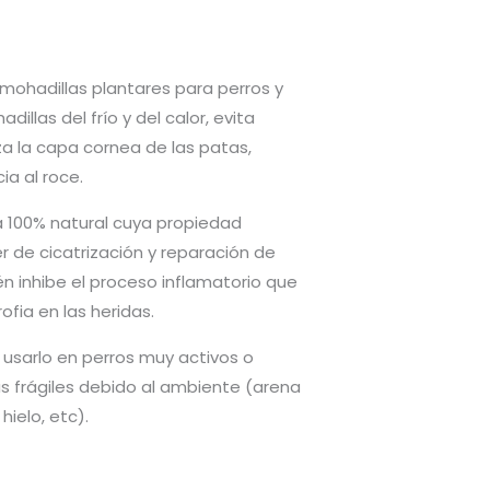
lmohadillas plantares para perros y
illas del frío y del calor, evita
a la capa cornea de las patas,
a al roce.
 100% natural cuya propiedad
er de cicatrización y reparación de
én inhibe el proceso inflamatorio que
ofia en las heridas.
sarlo en perros muy activos o
s frágiles debido al ambiente (arena
hielo, etc).