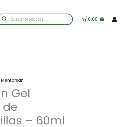
úsqueda
S/
0.00
e
roductos
,
Menforsan
n Gel
r de
llas – 60ml