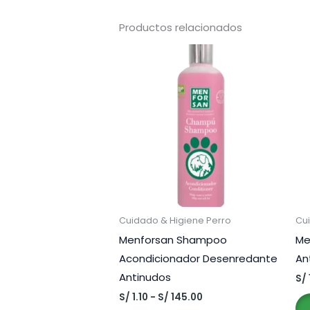
Productos relacionados
Cuidado & Higiene Perro
Cu
Menforsan Shampoo
Me
Acondicionador Desenredante
An
Antinudos
S/
Rango
S/
1.10
-
S/
145.00
de