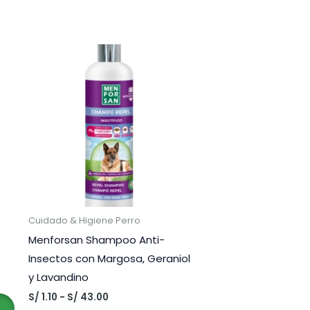
Cuidado & Higiene Perro
Menforsan Shampoo Anti-
Insectos con Margosa, Geraniol
y Lavandino
Rango
S/
1.10
-
S/
43.00
de