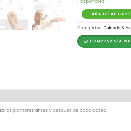
1 disponibles
Menforsan
AÑADIR AL CARR
Gel
Categorías:
Cuidado & Hig
Protector
de
COMPRAR VÍA W
Almohadillas
–
60ml
cantidad
adillas plantares antes y después de cada paseo.