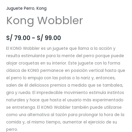
Juguete Perro
,
Kong
Kong Wobbler
Rango
S/
79.00
-
S/
99.00
de
El KONG Wobbler es un juguete que llama a la acción y
resulta estimulante para la mente del perro porque puede
precios:
alojar croquetas en su interior. Este juguete con la forma
desde
clásica de KONG permanece en posición vertical hasta que
el perro lo empuja con las patas o la nariz y, entonces,
S/ 79.00
salen de él deliciosos premios a medida que se tambalea,
hasta
gira y rueda. El impredecible movimiento estimula instintos
naturales y hace que hasta el usuario más experimentado
S/ 99.00
se entretenga. El KONG Wobbler también puede utilizarse
como una alternativa al tazón para prolongar la hora de la
comida y, al mismo tiempo, aumentar el ejercicio de su
perro.