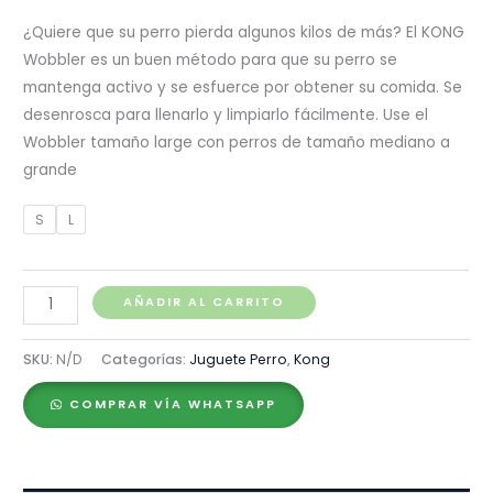
¿Quiere que su perro pierda algunos kilos de más? El KONG
Wobbler es un buen método para que su perro se
mantenga activo y se esfuerce por obtener su comida. Se
desenrosca para llenarlo y limpiarlo fácilmente. Use el
Wobbler tamaño large con perros de tamaño mediano a
grande
S
L
Kong
AÑADIR AL CARRITO
Wobbler
cantidad
SKU:
N/D
Categorías:
Juguete Perro
,
Kong
COMPRAR VÍA WHATSAPP