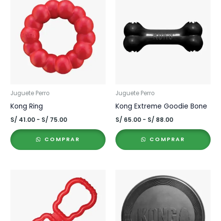
Juguete Perro
Juguete Perro
Kong Ring
Kong Extreme Goodie Bone
Rango
Rango
S/
41.00
-
S/
75.00
S/
65.00
-
S/
88.00
de
de
precios:
precios:
COMPRAR
COMPRAR
desde
desde
S/ 41.00
S/ 65.00
hasta
hasta
S/ 75.00
S/ 88.00