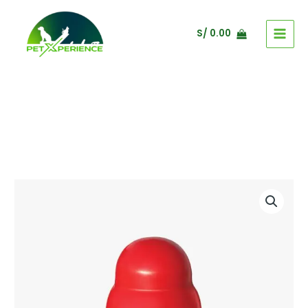
Ir
al
S/
0.00
contenido