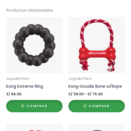
Productos relacionados
Juguete Perro
Juguete Perro
Kong Extreme Ring
Kong Goodie Bone w/Rope
Rango
S/
86.00
S/
38.00
-
S/
75.00
de
precios:
COMPRAR
COMPRAR
desde
S/ 38.00
hasta
S/ 75.00