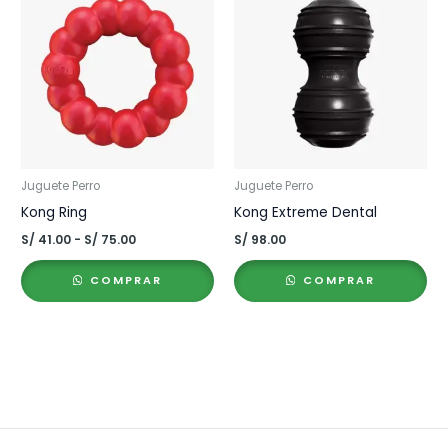
Juguete Perro
Juguete Perro
Kong Ring
Kong Extreme Dental
Rango
S/
41.00
-
S/
75.00
S/
98.00
de
precios:
COMPRAR
COMPRAR
desde
S/ 41.00
hasta
S/ 75.00