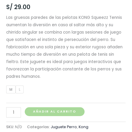
S/
29.00
Las gruesas paredes de las pelotas KONG Squeezz Tennis
aumentan la diversión en casa al saltar más alto y su
chirrido singular se combina con largas sesiones de juego
que satisfacen el instinto de persecución del perro. Su
fabricación en una sola pieza y su exterior rugoso añaden
mucho tiempo de diversión en una pelota de tenis sin
fieltro. Este juguete es ideal para juegos interactivos que
favorezcan la participación constante de los perros y sus
padres humanos.
M
L
Kong
AÑADIR AL CARRITO
Squeezz
Tennis
SKU:
N/D
Categorías:
Juguete Perro
,
Kong