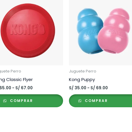
guete Perro
Juguete Perro
ng Classic Flyer
Kong Puppy
Rango
Rango
65.00
-
S/
67.00
S/
35.00
-
S/
69.00
de
de
precios:
precios:
COMPRAR
COMPRAR
desde
desde
S/ 65.00
S/ 35.00
hasta
hasta
S/ 67.00
S/ 69.00