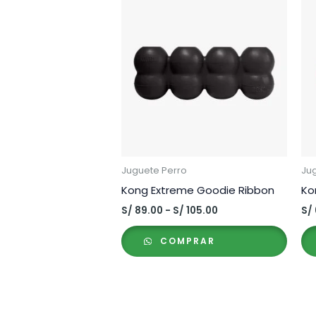
Juguete Perro
Ju
Kong Extreme Goodie Ribbon
Ko
Rango
S/
89.00
-
S/
105.00
S/
de
precios:
COMPRAR
desde
S/ 89.00
hasta
S/ 105.00