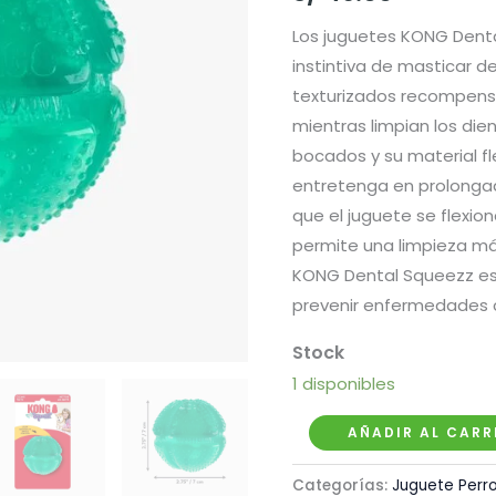
Los juguetes KONG Denta
instintiva de masticar de
texturizados recompen
mientras limpian los die
bocados y su material fl
entretenga en prolongad
que el juguete se flexio
permite una limpieza má
KONG Dental Squeezz es 
prevenir enfermedades cl
1 disponibles
Kong
AÑADIR AL CARR
Squeezz
Categorías:
Juguete Perr
Dental