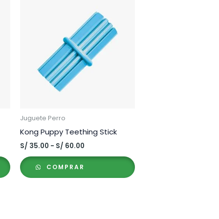
Juguete Perro
Kong Puppy Teething Stick
Rango
S/
35.00
-
S/
60.00
de
precios:
COMPRAR
desde
S/ 35.00
hasta
S/ 60.00