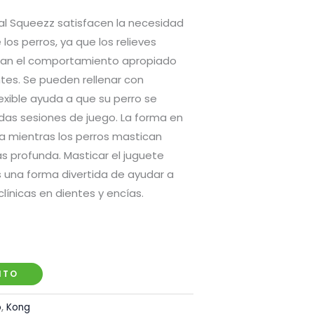
l Squeezz satisfacen la necesidad
 los perros, ya que los relieves
san el comportamiento apropiado
ntes. Se pueden rellenar con
exible ayuda a que su perro se
as sesiones de juego. La forma en
na mientras los perros mastican
s profunda. Masticar el juguete
una forma divertida de ayudar a
ínicas en dientes y encías.
ITO
o
,
Kong