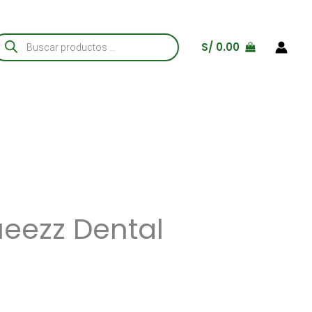
úsqueda
S/
0.00
e
roductos
eezz Dental