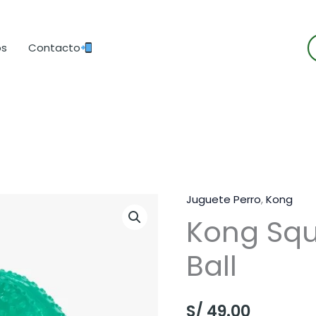
B
os
Contacto
d
p
Juguete Perro
,
Kong
Kong Squ
Ball
S/
49.00