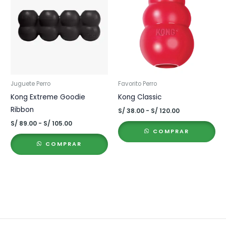
Juguete Perro
Favorito Perro
Kong Extreme Goodie
Kong Classic
Ribbon
Rango
S/
38.00
-
S/
120.00
de
Rango
S/
89.00
-
S/
105.00
precios:
de
COMPRAR
desde
precios:
S/ 38.00
COMPRAR
desde
hasta
S/ 89.00
S/ 120.00
hasta
S/ 105.00