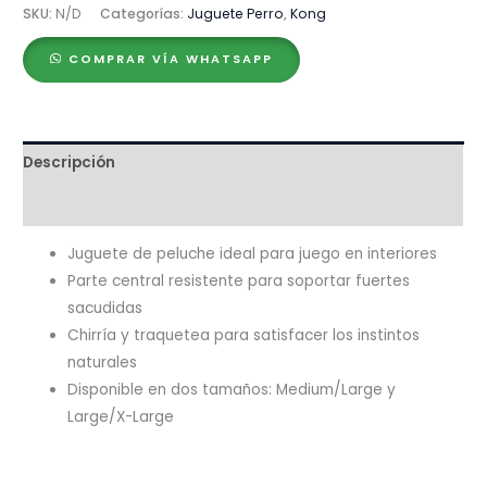
Dragon
SKU:
N/D
Categorías:
Juguete Perro
,
Kong
cantidad
COMPRAR VÍA WHATSAPP
Descripción
Valoraciones (0)
Juguete de peluche ideal para juego en interiores
Parte central resistente para soportar fuertes
sacudidas
Chirría y traquetea para satisfacer los instintos
naturales
Disponible en dos tamaños: Medium/Large y
Large/X-Large