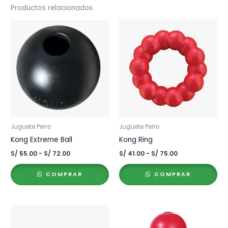
Productos relacionados
Juguete Perro
Juguete Perro
Kong Extreme Ball
Kong Ring
Rango
Rango
S/
55.00
-
S/
72.00
S/
41.00
-
S/
75.00
de
de
precios:
precios:
COMPRAR
COMPRAR
desde
desde
S/ 55.00
S/ 41.00
hasta
hasta
S/ 72.00
S/ 75.00