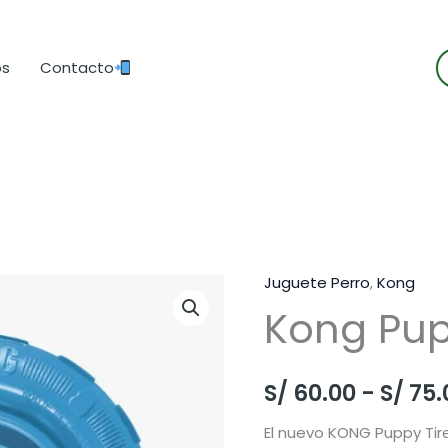
B
os
Contacto
d
p
Juguete Perro
,
Kong
Kong Pup
S/
60.00
-
S/
75.
El nuevo KONG Puppy Tir