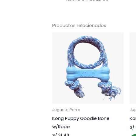
Productos relacionados
Juguete Perro
Ju
Kong Puppy Goodie Bone
Ko
w/Rope
S/
S/
31.40