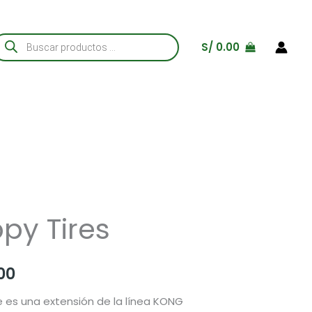
úsqueda
S/
0.00
e
roductos
py Tires
Rango
00
de
e es una extensión de la línea KONG