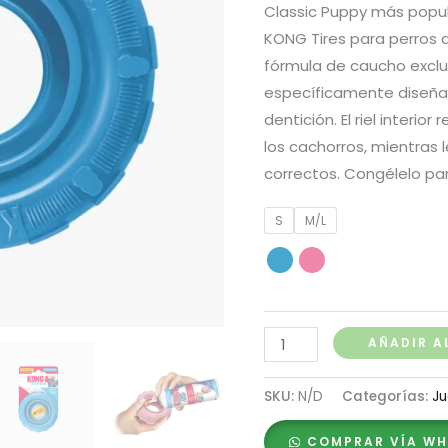
Classic Puppy más popula
KONG Tires para perros ad
fórmula de caucho exclu
específicamente diseñada
dentición. El riel interio
los cachorros, mientras
correctos. Congélelo pa
S
M/L
Kong
AÑADIR A
Puppy
Tires
SKU:
N/D
Categorías:
Ju
cantidad
COMPRAR VÍA W