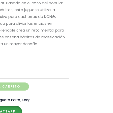
r. Basado en el éxito del popular
precios:
ultos, este juguete utiliza la
desde
siva para cachorros de KONG,
 para aliviar las encías en
S/ 60.00
r rellenable crea un reto mental para
hasta
 les enseña hábitos de masticación
ra un mayor desafío.
S/ 75.00
L CARRITO
guete Perro
,
Kong
HATSAPP