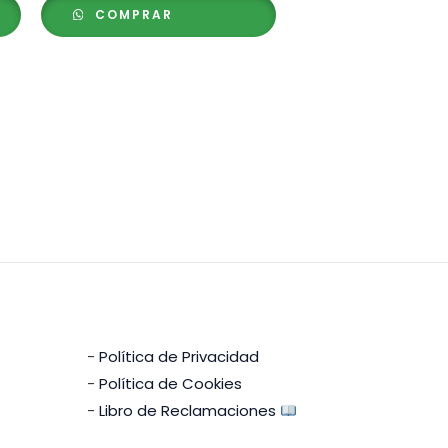
precios:
COMPRAR
desde
S/ 65.00
hasta
S/ 88.00
-
Política de Privacidad
-
Política de Cookies
-
Libro de Reclamaciones