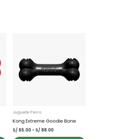
Juguete Perro
Kong Extreme Goodie Bone
Rango
S/
65.00
-
S/
88.00
de