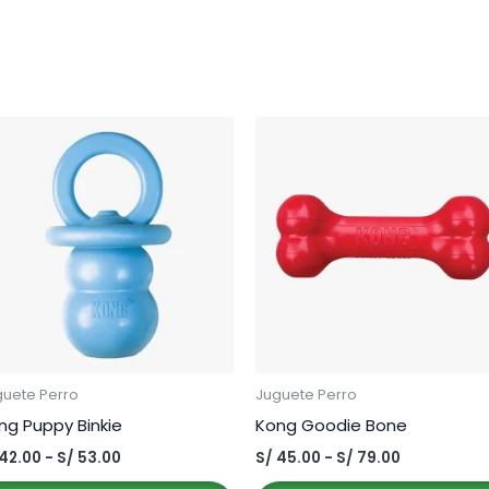
guete Perro
Juguete Perro
ng Puppy Binkie
Kong Goodie Bone
Rango
Rango
42.00
-
S/
53.00
S/
45.00
-
S/
79.00
de
de