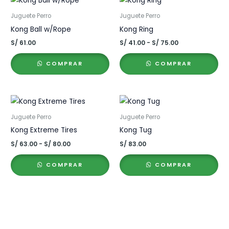
Juguete Perro
Juguete Perro
Kong Ball w/Rope
Kong Ring
Rango
S/
61.00
S/
41.00
-
S/
75.00
de
precios:
COMPRAR
COMPRAR
desde
S/ 41.00
hasta
S/ 75.00
Juguete Perro
Juguete Perro
Kong Extreme Tires
Kong Tug
Rango
S/
63.00
-
S/
80.00
S/
83.00
de
precios:
COMPRAR
COMPRAR
desde
S/ 63.00
hasta
S/ 80.00