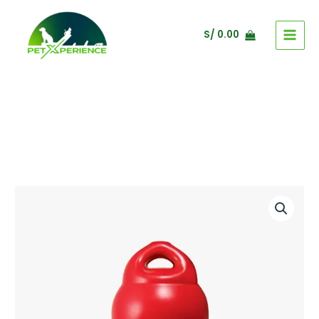
Ir
al
S/
0.00
contenido