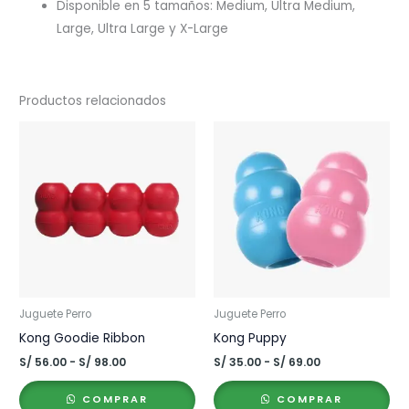
Disponible en 5 tamaños: Medium, Ultra Medium,
Large, Ultra Large y X-Large
Productos relacionados
Juguete Perro
Juguete Perro
Kong Goodie Ribbon
Kong Puppy
Rango
Rango
S/
56.00
-
S/
98.00
S/
35.00
-
S/
69.00
de
de
precios:
precios:
COMPRAR
COMPRAR
desde
desde