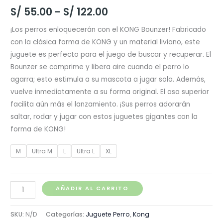
Rango
S/
55.00
-
S/
122.00
de
¡Los perros enloquecerán con el KONG Bounzer! Fabricado
con la clásica forma de KONG y un material liviano, este
precios:
juguete es perfecto para el juego de buscar y recuperar. El
desde
Bounzer se comprime y libera aire cuando el perro lo
agarra; esto estimula a su mascota a jugar sola. Además,
S/ 55.00
vuelve inmediatamente a su forma original. El asa superior
hasta
facilita aún más el lanzamiento. ¡Sus perros adorarán
saltar, rodar y jugar con estos juguetes gigantes con la
S/ 122.00
forma de KONG!
M
Ultra M
L
Ultra L
XL
Kong
AÑADIR AL CARRITO
Bounzer
cantidad
SKU:
N/D
Categorías:
Juguete Perro
,
Kong