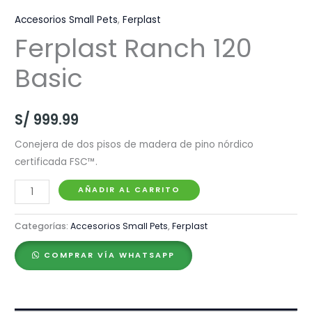
Accesorios Small Pets
,
Ferplast
Ferplast Ranch 120
Basic
S/
999.99
Conejera de dos pisos de madera de pino nórdico
certificada FSC™.
Ferplast
AÑADIR AL CARRITO
Ranch
120
Categorías:
Accesorios Small Pets
,
Ferplast
Basic
COMPRAR VÍA WHATSAPP
cantidad