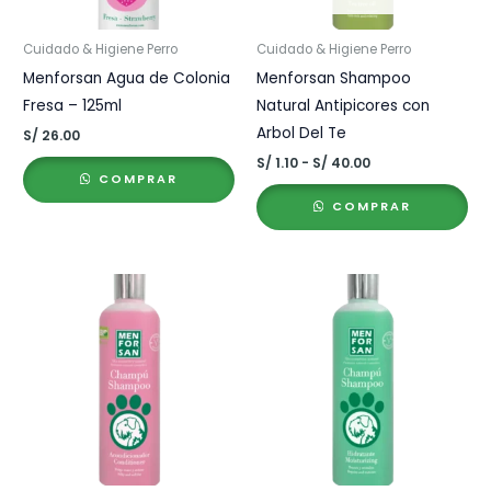
Cuidado & Higiene Perro
Cuidado & Higiene Perro
Menforsan Agua de Colonia
Menforsan Shampoo
Fresa – 125ml
Natural Antipicores con
Arbol Del Te
S/
26.00
Rango
S/
1.10
-
S/
40.00
de
COMPRAR
precios:
COMPRAR
desde
S/ 1.10
hasta
S/ 40.00