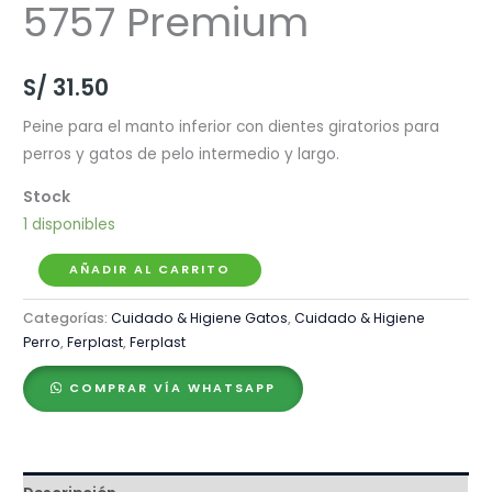
5757 Premium
S/
31.50
Peine para el manto inferior con dientes giratorios para
perros y gatos de pelo intermedio y largo.
1 disponibles
Ferplast
AÑADIR AL CARRITO
Peine
Categorías:
Cuidado & Higiene Gatos
,
Cuidado & Higiene
Gro
Perro
,
Ferplast
,
Ferplast
5757
Premium
COMPRAR VÍA WHATSAPP
cantidad