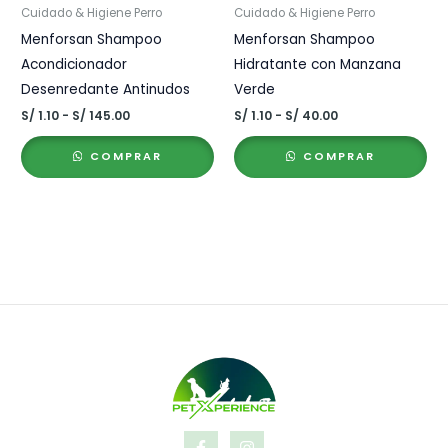
Cuidado & Higiene Perro
Cuidado & Higiene Perro
Menforsan Shampoo
Menforsan Shampoo
Acondicionador
Hidratante con Manzana
Desenredante Antinudos
Verde
Rango
Rango
S/
1.10
-
S/
145.00
S/
1.10
-
S/
40.00
de
de
precios:
precios:
COMPRAR
COMPRAR
desde
desde
S/ 1.10
S/ 1.10
hasta
hasta
S/ 145.00
S/ 40.00