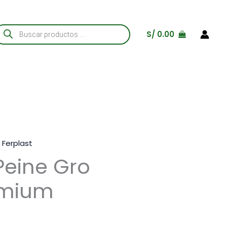
úsqueda
S/
0.00
e
roductos
,
Ferplast
Peine Gro
emium