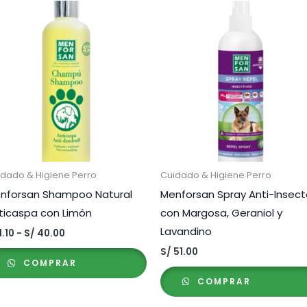
idado & Higiene Perro
Cuidado & Higiene Perro
nforsan Shampoo Natural
Menforsan Spray Anti-Insec
ticaspa con Limón
con Margosa, Geraniol y
Lavandino
Rango
1.10
-
S/
40.00
de
S/
51.00
precios:
COMPRAR
desde
S/ 1.10
COMPRAR
hasta
S/ 40.00