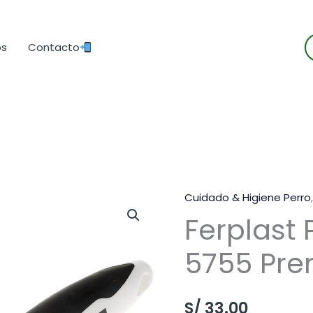
B
os
Contacto
d
p
Cuidado & Higiene Perro
Ferplast 
5755 Pr
S/
33.00