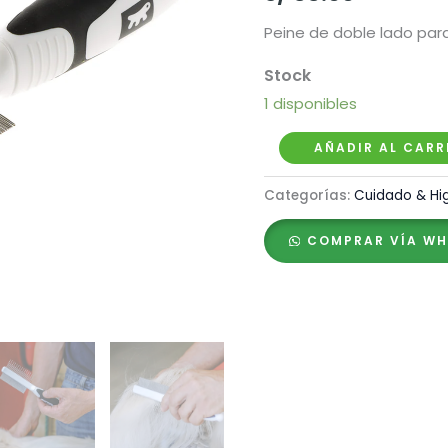
Peine de doble lado para
1 disponibles
Ferplast
AÑADIR AL CARR
Peine
Categorías:
Cuidado & Hig
Gro
5755
COMPRAR VÍA W
Premium
cantidad