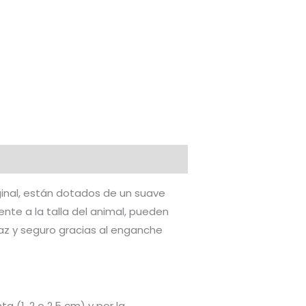
iginal, están dotados de un suave
te a la talla del animal, pueden
caz y seguro gracias al enganche
a (1, 2 o 2.5 cm) y por la