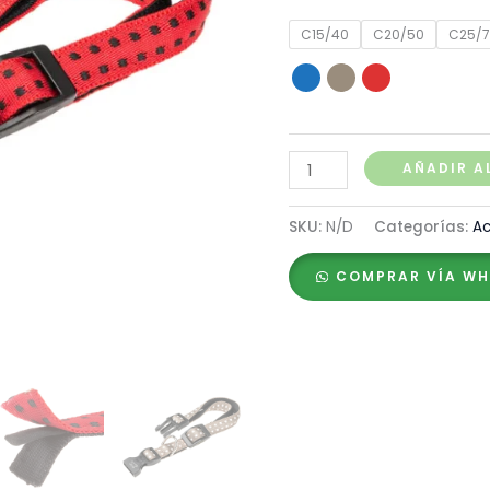
C15/40
C20/50
C25/
Ferplast
AÑADIR A
Collar
Cricket
SKU:
N/D
Categorías:
Ac
cantidad
COMPRAR VÍA W