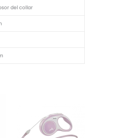
osor del collar
m
cm