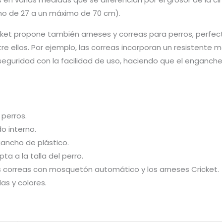
imo de 27 a un máximo de 70 cm).
cket propone también arneses y correas para perros, perfec
e ellos. Por ejemplo, las correas incorporan un resisten
uridad con la facilidad de uso, haciendo que el enganche 
 perros.
o interno.
gancho de plástico.
ta a la talla del perro.
s correas con mosquetón automático y los arneses Cricket.
as y colores.