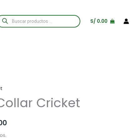
úsqueda
S/
0.00
e
roductos
st
Collar Cricket
Rango
00
de
os.