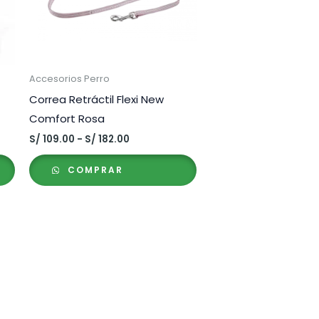
Accesorios Perro
Correa Retráctil Flexi New
Comfort Rosa
Rango
S/
109.00
-
S/
182.00
de
precios:
COMPRAR
desde
S/ 109.00
hasta
S/ 182.00