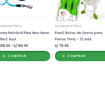
cesorios Perro
Accesorios Perro
rrea Retráctil Flexi New Neon
PawZ Botas de Goma para
flect Azul
Perros Tinny – 12 unid.
Rango
138.00
-
S/
182.00
S/
75.00
de
precios:
COMPRAR
COMPRAR
desde
S/ 138.00
hasta
S/ 182.00