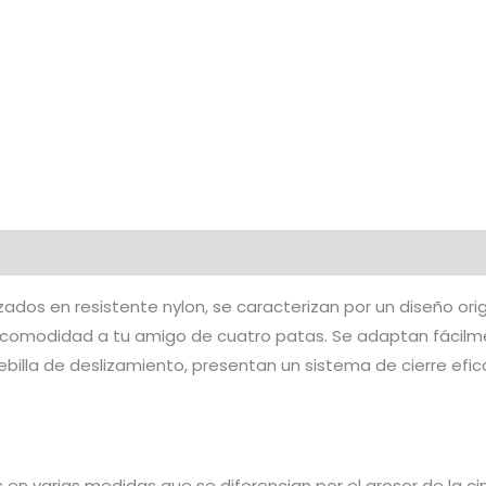
lizados en resistente nylon, se caracterizan por un diseño or
comodidad a tu amigo de cuatro patas. Se adaptan fácilmen
hebilla de deslizamiento, presentan un sistema de cierre efi
 en varias medidas que se diferencian por el grosor de la cint