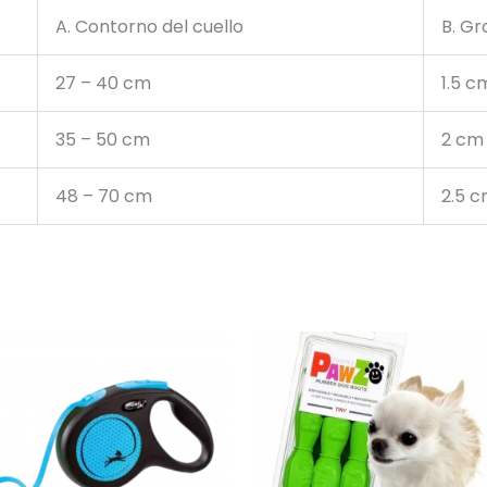
A. Contorno del cuello
B. Gr
27 – 40 cm
1.5 c
35 – 50 cm
2 cm
48 – 70 cm
2.5 