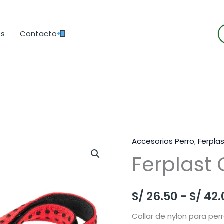
B
os
Contacto
d
p
Accesorios Perro
,
Ferpla
Ferplast 
S/
26.50
-
S/
42.
Collar de nylon para perr