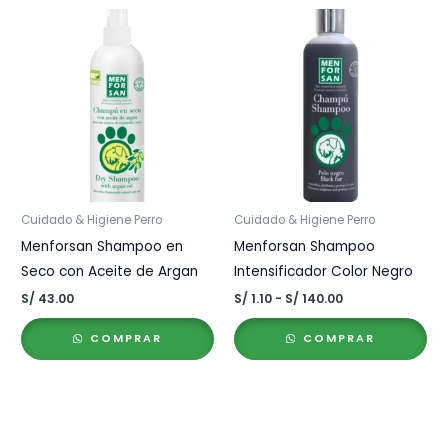
S/ 40.00
Cuidado & Higiene Perro
Cuidado & Higiene Perro
Menforsan Shampoo en
Menforsan Shampoo
Seco con Aceite de Argan
Intensificador Color Negro
Rango
S/
43.00
S/
1.10
-
S/
140.00
de
precios:
COMPRAR
COMPRAR
desde
S/ 1.10
hasta
S/ 140.00