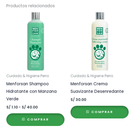
Productos relacionados
Cuidado & Higiene Perro
Cuidado & Higiene Perro
Menforsan Shampoo
Menforsan Crema
Hidratante con Manzana
Suavizante Desenredante
Verde
S/
30.00
Rango
S/
1.10
-
S/
40.00
de
COMPRAR
precios:
COMPRAR
desde
S/ 1.10
hasta