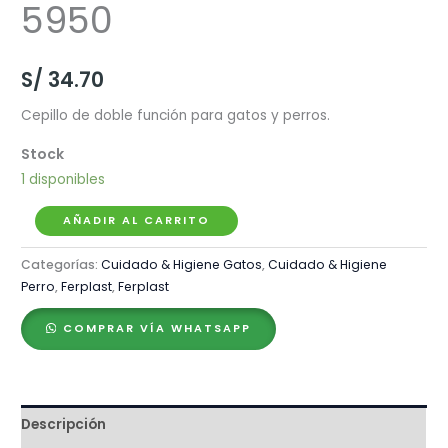
5950
S/
34.70
Cepillo de doble función para gatos y perros.
1 disponibles
Ferplast
AÑADIR AL CARRITO
Cepillo
Categorías:
Cuidado & Higiene Gatos
,
Cuidado & Higiene
Gro
Perro
,
Ferplast
,
Ferplast
5950
cantidad
COMPRAR VÍA WHATSAPP
Descripción