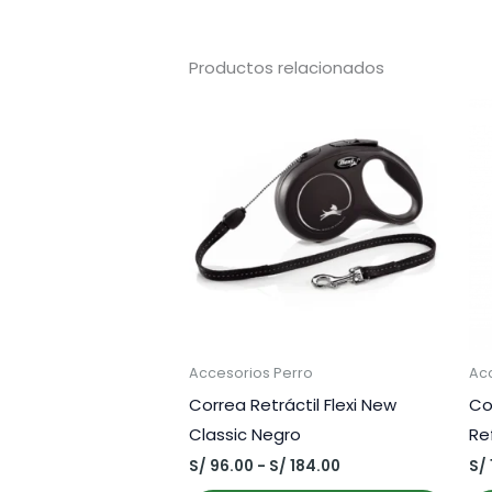
Productos relacionados
Accesorios Perro
Ac
Correa Retráctil Flexi New
Co
Classic Negro
Re
Rango
S/
96.00
-
S/
184.00
S/
de