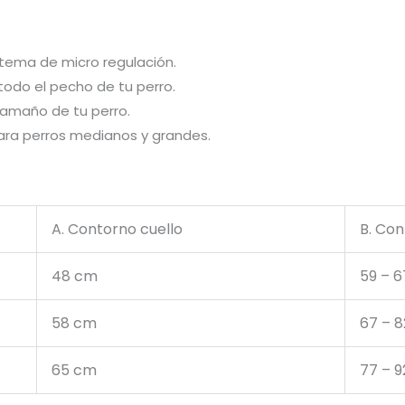
istema de micro regulación.
 todo el pecho de tu perro.
amaño de tu perro.
 para perros medianos y grandes.
A. Contorno cuello
B. Co
48 cm
59 – 
58 cm
67 – 
65 cm
77 – 