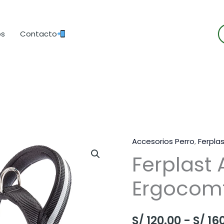
B
os
Contacto
d
p
Accesorios Perro
,
Ferpla
Ferplast 
Ergocomf
S/
120.00
-
S/
160