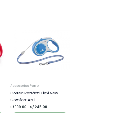
Accesorios Perro
Correa Retráctil Flexi New
Comfort Azul
Rango
S/
109.00
-
S/
245.00
de