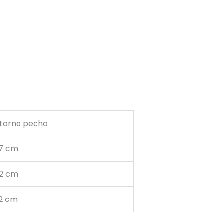
ntorno pecho
67 cm
82 cm
92 cm