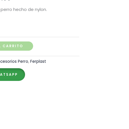
de
 perro hecho de nylon.
precios:
desde
S/ 120.00
L CARRITO
hasta
cesorios Perro
,
Ferplast
S/ 160.00
HATSAPP