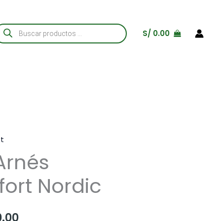
úsqueda
S/
0.00
e
roductos
st
Arnés
ort Nordic
Rango
.00