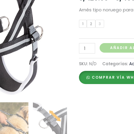
Arnés tipo noruego para
1
2
3
Ferplast
AÑADIR A
Arnés
Ergocomfort
SKU:
N/D
Categorías:
Ac
Nordic
COMPRAR VÍA W
cantidad