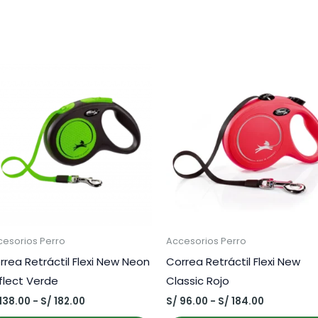
cesorios Perro
Accesorios Perro
rrea Retráctil Flexi New Neon
Correa Retráctil Flexi New
flect Verde
Classic Rojo
Rango
Rango
138.00
-
S/
182.00
S/
96.00
-
S/
184.00
de
de