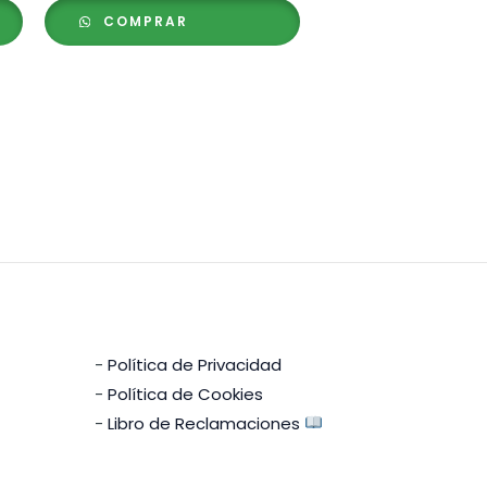
precios:
COMPRAR
desde
S/ 109.00
hasta
S/ 245.00
-
Política de Privacidad
-
Política de Cookies
-
Libro de Reclamaciones