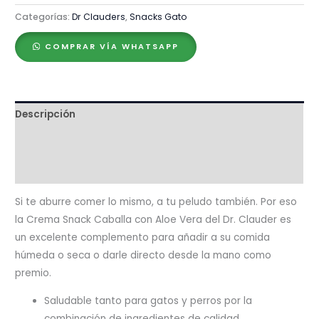
Clauder's
Categorías:
Dr Clauders
,
Snacks Gato
Creme
Snack
COMPRAR VÍA WHATSAPP
Caballa
con
Aloe
Vera
Descripción
–
Ingredientes
Caja
x
Valoraciones (0)
6
sticks
Si te aburre comer lo mismo, a tu peludo también. Por eso
cantidad
la Crema Snack Caballa con Aloe Vera del Dr. Clauder es
un excelente complemento para añadir a su comida
húmeda o seca o darle directo desde la mano como
premio.
Saludable tanto para gatos y perros por la
combinación de ingredientes de calidad.