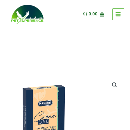
Ir
al
S/
0.00
contenido