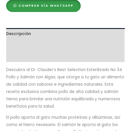
Selection
COMPRAR VÍA WHATSAPP
N°34
Sterilised
Pollo
&
Descripción
Salmón
Ingredientes
con
Algas
Valoraciones (0)
–
85gr
Descubra al Dr. Clauder’s Best Selection Esterilizado No 34
cantidad
Pollo y Salmón con Algas, que otorga a tu gato un alimento
de calidad con sabores e ingredientes naturales. Esta
receta exclusiva combina pollo de alta calidad y salmón
tierno para brindar una nutrición equilibrada y numerosos
beneficios para la salud.
El pollo aporta al gato muchas proteínas y albúminas, así
como el hierro necesario. El salmón le aporta al gato los