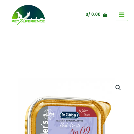
Ir
al
S/
0.00
contenido