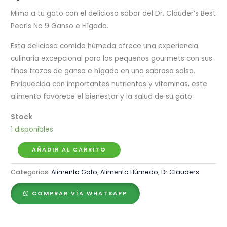
Mima a tu gato con el delicioso sabor del Dr. Clauder’s Best
Pearls No 9 Ganso e Hígado.
Esta deliciosa comida húmeda ofrece una experiencia
culinaria excepcional para los pequeños gourmets con sus
finos trozos de ganso e hígado en una sabrosa salsa.
Enriquecida con importantes nutrientes y vitaminas, este
alimento favorece el bienestar y la salud de su gato.
1 disponibles
Dr.
AÑADIR AL CARRITO
Clauder's
Categorías:
Alimento Gato
,
Alimento Húmedo
,
Dr Clauders
Best
Pearls
COMPRAR VÍA WHATSAPP
N°9
Ganso
e