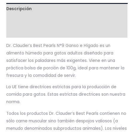
Hígado
Descripción
–
Ingredientes
100gr
cantidad
Valoraciones (0)
Dr. Clauder’s Best Pearls N°9 Ganso e Hígado es un
alimento húmedo para gatos adultos diseñado para
satisfacer los paladares más exigentes. Viene en una
práctica bolsa de porción de 100g, ideal para mantener la
frescura y la comodidad de servir.
La UE tiene directrices estrictas para la producción de
comida para gatos. Estas estrictas directrices son nuestra
norma.
Todos los productos Dr. Clauder’s Best Pearls contienen no
sólo carne muscular sino también despojos valiosos (a
menudo denominados subproductos animales). Los niveles