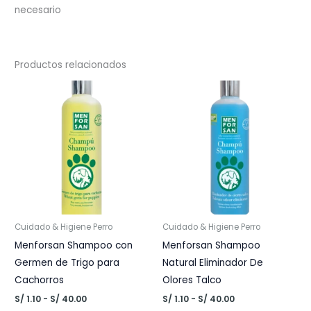
necesario
Productos relacionados
Cuidado & Higiene Perro
Cuidado & Higiene Perro
Menforsan Shampoo con
Menforsan Shampoo
Germen de Trigo para
Natural Eliminador De
Cachorros
Olores Talco
Rango
Rango
S/
1.10
-
S/
40.00
S/
1.10
-
S/
40.00
de
de