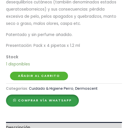
desequilibrios cutáneos (también denominados estados
queratoseborreicos) y sus consecuencias: pérdida
excesiva de pelo, pelos apagados y quebradizos, manto
seco o graso, malos olores, caspa etc.
Patentado y sin perfume añadido.
Presentación: Pack x 4 pipetas x 1.2 ml
1 disponibles
Dermoscent
AÑADIR AL CARRITO
Essential
Categorías:
Cuidado & Higiene Perro
,
Dermoscent
6
Spot-
COMPRAR VÍA WHATSAPP
On
para
Perros
de
Descripción