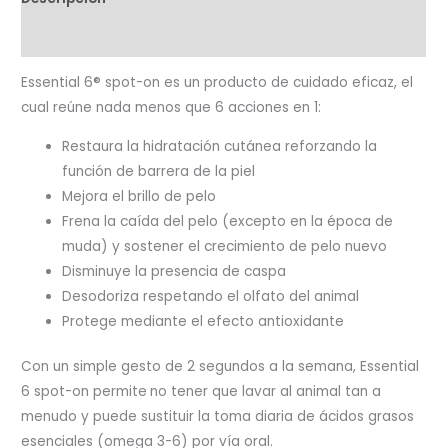
10
Valoraciones (0)
a
20kg
Essential 6® spot-on es un producto de cuidado eficaz, el
–
cual reúne nada menos que 6 acciones en 1:
Pack
x
Restaura la hidratación cutánea reforzando la
4
función de barrera de la piel
pipetas
Mejora el brillo de pelo
cantidad
Frena la caída del pelo (excepto en la época de
muda) y sostener el crecimiento de pelo nuevo
Disminuye la presencia de caspa
Desodoriza respetando el olfato del animal
Protege mediante el efecto antioxidante
Con un simple gesto de 2 segundos a la semana, Essential
6 spot-on permite
no tener que lavar al animal tan a
menudo y puede sustituir la toma diaria de ácidos grasos
esenciales (omega 3-6) por vía oral.