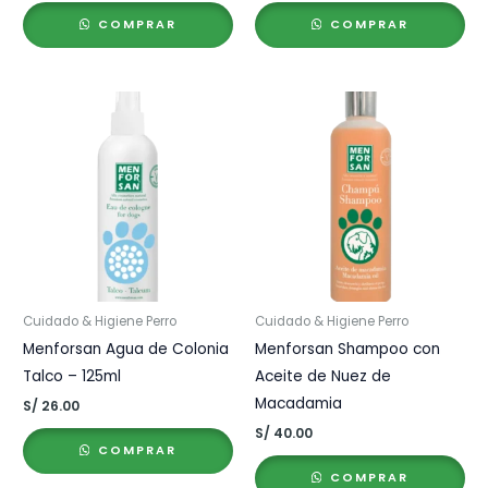
precios:
precios:
COMPRAR
COMPRAR
desde
desde
S/ 1.10
S/ 1.10
hasta
hasta
S/ 40.00
S/ 40.00
Cuidado & Higiene Perro
Cuidado & Higiene Perro
Menforsan Agua de Colonia
Menforsan Shampoo con
Talco – 125ml
Aceite de Nuez de
Macadamia
S/
26.00
S/
40.00
COMPRAR
COMPRAR