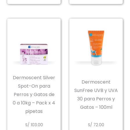
de
precios:
desde
S/ 5.00
hasta
S/ 72.00
Dermoscent Silver
Dermoscent
Spot-On para
SunFree UVB y UVA
Perros y Gatos de
30 para Perros y
0 a 10kg – Pack x 4
Gatos – 100ml
pipetas
S/
103.00
S/
72.00