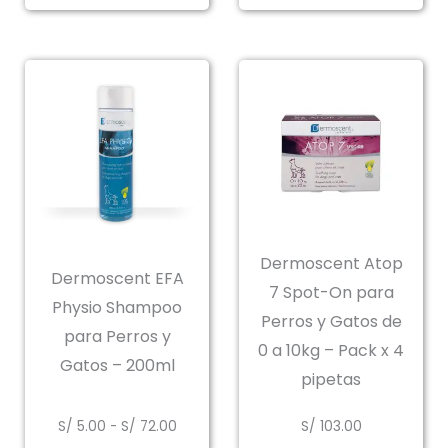
Dermoscent Atop
Dermoscent EFA
7 Spot-On para
Physio Shampoo
Perros y Gatos de
para Perros y
0 a 10kg – Pack x 4
Gatos – 200ml
pipetas
Rango
S/
5.00
-
S/
72.00
S/
103.00