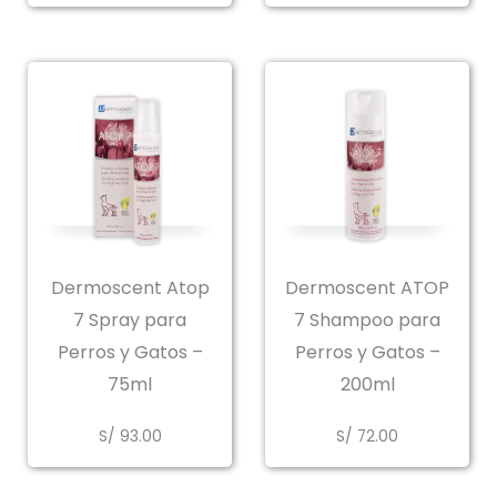
de
precios:
desde
S/ 5.00
hasta
S/ 72.00
Dermoscent Atop
Dermoscent ATOP
7 Spray para
7 Shampoo para
Perros y Gatos –
Perros y Gatos –
75ml
200ml
S/
93.00
S/
72.00