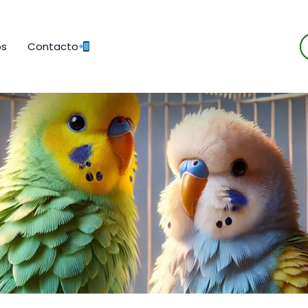
B
os
Contacto
d
p